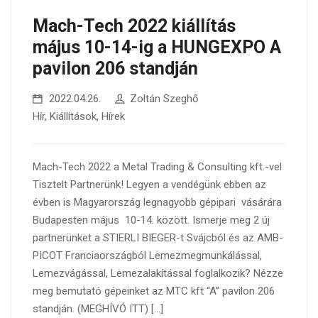
Mach-Tech 2022 kiállítás
május 10-14-ig a HUNGEXPO A
pavilon 206 standján
2022.04.26.
Zoltán Szeghő
Hír
,
Kiállítások
,
Hírek
Mach-Tech 2022 a Metal Trading & Consulting kft.-vel
Tisztelt Partnerünk! Legyen a vendégünk ebben az
évben is Magyarország legnagyobb gépipari vásárára
Budapesten május 10-14. között. Ismerje meg 2 új
partnerünket a STIERLI BIEGER-t Svájcból és az AMB-
PICOT Franciaországból Lemezmegmunkálással,
Lemezvágással, Lemezalakítással foglalkozik? Nézze
meg bemutató gépeinket az MTC kft “A” pavilon 206
standján. (MEGHÍVÓ ITT) […]