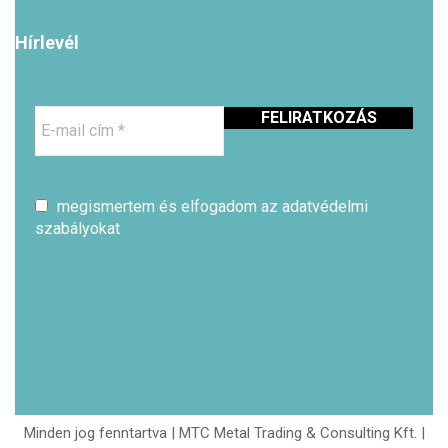
Hírlevél
E-
mail
cím
*
megismertem és elfogadom az adatvédelmi
szabályokat
Minden jog fenntartva | MTC Metal Trading & Consulting Kft. |