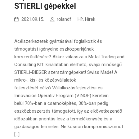
STIERLI gépekkel
2021.09.15.
rolandf
Hír
,
Hírek
Acélszerkezetek gyártásával foglalkozik és
támogatást igényelne eszközparkjának
korszerűsítésére? Akkor válassza a Metal Trading and
Consulting Kft. kínálatában elérhető, svájci minőségű
STIERLI-BIEGER szerszámgépeket! Swiss Made! A
mikro-, kis- és középvállalatok
fejlesztését célzó Vállalkozásfejlesztési és
Innovációs Operatív Program (VINOP) keretein
belül 70%-ban a csarnoképítés, 30%-ban pedig
eszközbeszerzés támogatott, így az elkövetkezendő
időszakban prioritás lesz a termelékenység és a
gazdaságos termelés. Ne kössön kompromisszumot
[…]