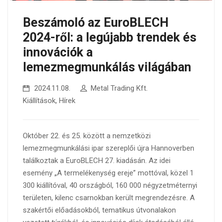
Beszámoló az EuroBLECH
2024-ről: a legújabb trendek és
innovációk a
lemezmegmunkálás világában
2024.11.08.
Metal Trading Kft.
Kiállítások
,
Hírek
Október 22. és 25. között a nemzetközi
lemezmegmunkálási ipar szereplői újra Hannoverben
találkoztak a EuroBLECH 27. kiadásán. Az idei
esemény „A termelékenység ereje” mottóval, közel 1
300 kiállítóval, 40 országból, 160 000 négyzetméternyi
területen, kilenc csarnokban került megrendezésre. A
szakértői előadásokból, tematikus útvonalakon