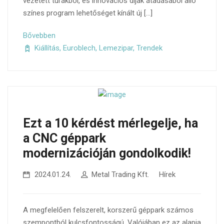
vezetett túrákból, és innovációs díjak átadásából álló
színes program lehetőséget kínált új […]
Bővebben
Kiállítás
,
Euroblech
,
Lemezipar
,
Trendek
Ezt a 10 kérdést mérlegelje, ha
a CNC géppark
modernizációján gondolkodik!
2024.01.24.
Metal Trading Kft.
Hírek
A megfelelően felszerelt, korszerű géppark számos
szempontból kulcsfontosságú. Valójában ez az alapja