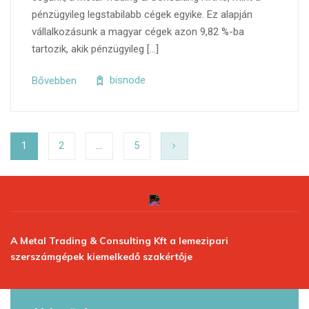
pénzügyileg legstabilabb cégek egyike. Ez alapján
vállalkozásunk a magyar cégek azon 9,82 %-ba
tartozik, akik pénzügyileg […]
Bővebben
bisnode
1
2
…
5
A Metal Trading & Consulting Kft a lemezipari
szerszámgépek kiemelkedő szakértője