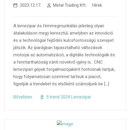
2023.12.17.
Metal Trading Kft.
Hírek
A lemezipar és fémmegmunkálás jelenleg olyan
átalakuláson megy keresztül, amelyben az innováció
és a technológiai fejlődés kulcsfontosságú szerepet
játszik. Az iparágban tapasztalható változások
motorjai az automatizáció, a digitális technológiák és
a fenntarthatóság iránti növekvő igény is. CNC
lemezipari gépek forgalmazójaként fontosnak tartjuk,
hogy folyamatosan szemmel tartsuk a piacot,
figyeljük a trendeket és elsőként számoljunk be […]
Bővebben
5 trend 2024 Lemezipar