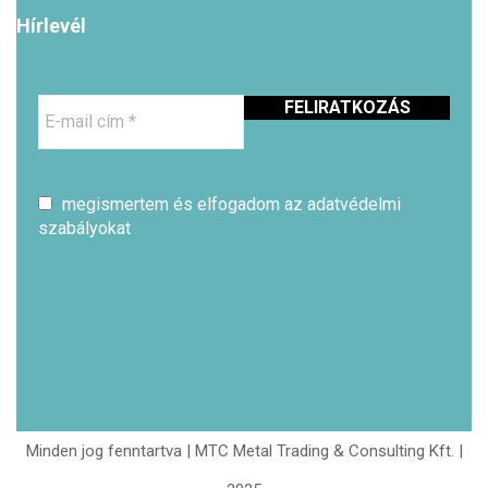
Hírlevél
E-
mail
cím
*
megismertem és elfogadom az adatvédelmi
szabályokat
Minden jog fenntartva | MTC Metal Trading & Consulting Kft. |