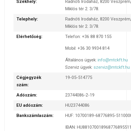
Székhely:
Radnóti Irodaház, 8200 Veszprém,
Miklós tér 2. 3/78.
Telephely:
Radnóti Irodaház, 8200 Veszprém,
Miklós tér 2. 3/78.
Elérhetőség:
Telefon: +36 88 870 155
Mobil: +36 30 9934 814
Általános ügyek:
info@mtckft.hu
Szerviz ügyek:
szerviz@mtckft.hu
Cégjegyzék
19-05-514775
szám:
Adószám:
23744086-2-19
EU adószám:
HU23744086
Bankszámlaszám:
HUF: 10700189-68776895-511000
IBAN: HU88107001896877689551