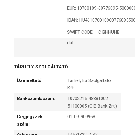
EUR: 10700189-68776895-500000
IBAN: HU46107001896877689550
SWIFT CODE: CIBHHUHB
dat
TÁRHELY SZOLGÁLTATÓ
Üzemeltető:
Tárhely.Eu Szolgáltató
Kft.
Bankszámlaszám:
10702215-48381002-
51100005 (CIB Bank Zrt.)
Cégjegyzék
01-09-909968
szám:
Adószám:
14571332-2-42