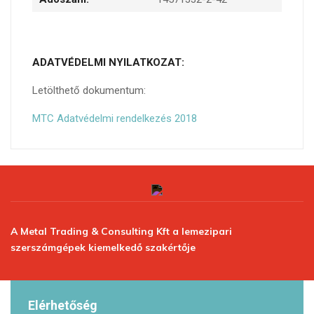
ADATVÉDELMI NYILATKOZAT:
Letölthető dokumentum:
MTC Adatvédelmi rendelkezés 2018
A Metal Trading & Consulting Kft a lemezipari
szerszámgépek kiemelkedő szakértője
Elérhetőség