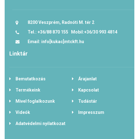
8200 Veszprém, Radnóti M. tér 2
Tel.: +36/88 870 155 Mobil:+36/30 993 4814
Email: info[kukac]mtckft.hu
Linktár
Bemutatkozás
Árajanlat
Termékeink
Kapcsolat
Mivel foglalkozunk
Tudástár
Videók
Impresszum
Adatvédelmi nyilatkozat