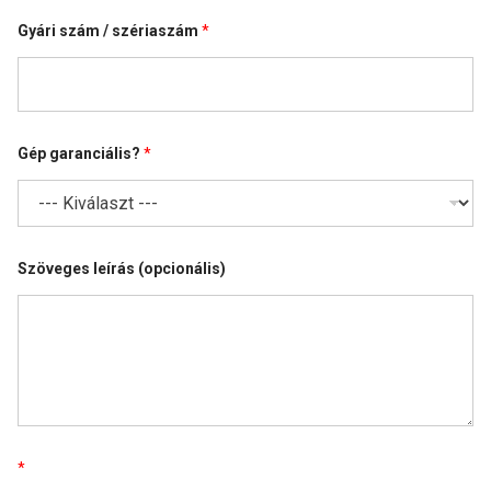
T
Gyári szám / szériaszám
*
e
l
e
f
o
n
C
Gép garanciális?
*
é
g
n
é
v
N
Szöveges leírás (opcionális)
é
v
*