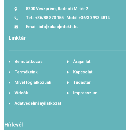
8200 Veszprém, Radnóti M. tér 2
Tel.: +36/88 870 155 Mobil:+36/30 993 4814
Email: info[kukac]mtckft.hu
Linktár
Bemutatkozás
Árajanlat
Termékeink
Kapcsolat
Mivel foglalkozunk
Tudástár
Videók
Impresszum
Adatvédelmi nyilatkozat
Hírlevél