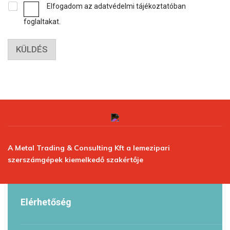
Elfogadom az adatvédelmi tájékoztatóban
foglaltakat.
KÜLDÉS
A Metal Trading & Consulting Kft a lemezipari
szerszámgépek kiemelkedő szakértője
Elérhetőség