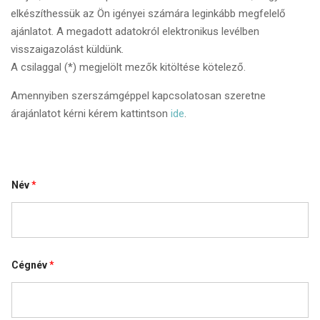
elkészíthessük az Ön igényei számára leginkább megfelelő
ajánlatot. A megadott adatokról elektronikus levélben
visszaigazolást küldünk.
A csilaggal (*) megjelölt mezők kitöltése kötelező.
Amennyiben szerszámgéppel kapcsolatosan szeretne
árajánlatot kérni kérem kattintson
ide
.
Név
*
Cégnév
*