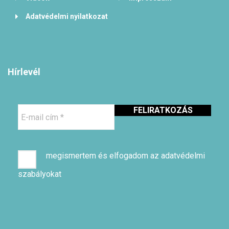
Adatvédelmi nyilatkozat
Hírlevél
E-
mail
cím
*
megismertem és elfogadom az adatvédelmi
szabályokat