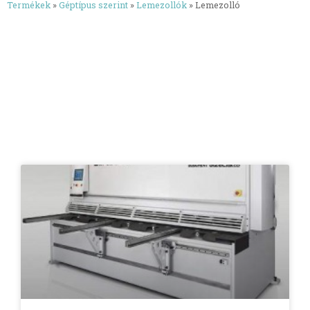
Termékek
»
Géptípus szerint
»
Lemezollók
»
Lemezolló
Bemutatkozás
Termékeink
Használt gépek
Videók
Árajánlat
Tudástár