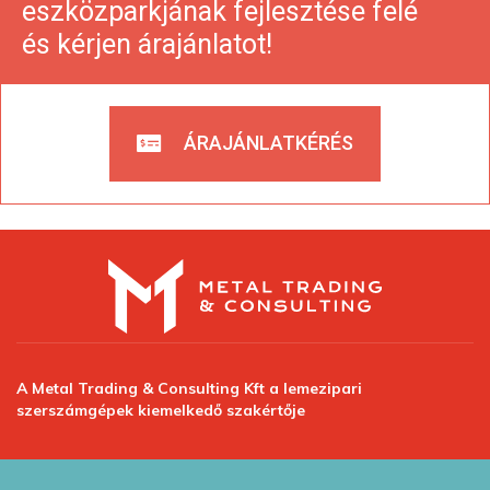
eszközparkjának fejlesztése felé
és kérjen árajánlatot!
ÁRAJÁNLATKÉRÉS
A Metal Trading & Consulting Kft a lemezipari
szerszámgépek kiemelkedő szakértője