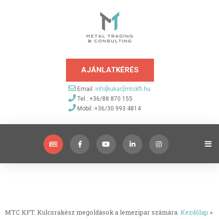
AJÁNLATKÉRÉS
Email:
info[kukac]mtckft.hu
Tel.: +36/88 870 155
Mobil.:+36/30 993 4814
MTC KFT. Kulcsrakész megoldások a lemezipar számára.
Kezdőlap
»