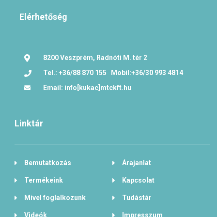
Elérhetőség
8200 Veszprém, Radnóti M. tér 2
Tel.: +36/88 870 155 Mobil:+36/30 993 4814
Email: info[kukac]mtckft.hu
Linktár
Bemutatkozás
Árajanlat
Termékeink
Kapcsolat
Mivel foglalkozunk
Tudástár
Videók
Impresszum