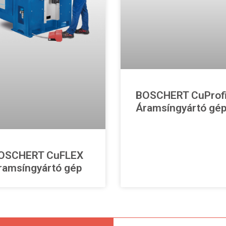
BOSCHERT CuProf
Áramsíngyártó gé
OSCHERT CuFLEX
ramsíngyártó gép