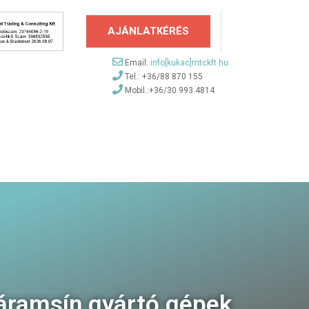
AJÁNLATKÉRÉS
Email:
info[kukac]mtckft.hu
Tel.: +36/88 870 155
Mobil.:+36/30 993 4814
ramsín gyártó gépek