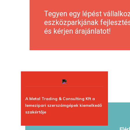
Tegyen egy lépést vállalko
eszközparkjának fejlesztés
és kérjen árajánlatot!
A Metal Trading & Consulting Kft a
lemezipari szerszámgépek kiemelkedő
szakértője
Elér