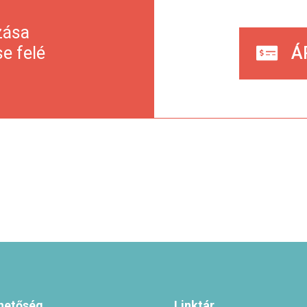
zása
e felé
Á
hetőség
Linktár