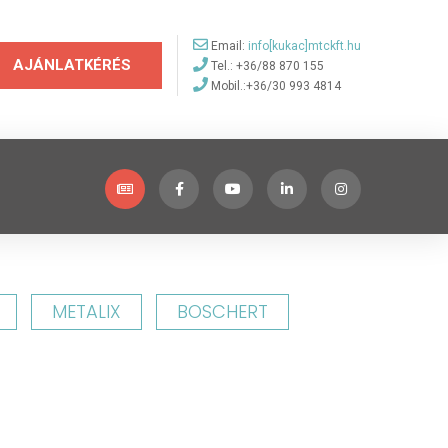
Email:
info[kukac]mtckft.hu
AJÁNLATKÉRÉS
Tel.: +36/88 870 155
Mobil.:+36/30 993 4814
METALIX
BOSCHERT