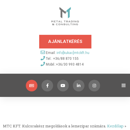
AJÁNLATKÉRÉS
Email:
info[kukac]mtckft.hu
Tel.: +36/88 870 155
Mobil.:+36/30 993 4814
MTC KFT. Kulcsrakész megoldások a lemezipar számára.
Kezdőlap
»