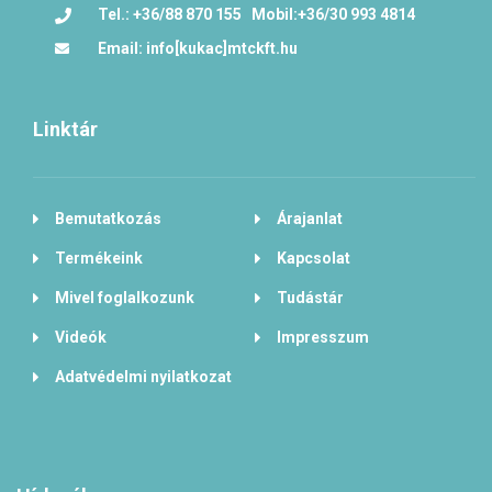
Tel.: +36/88 870 155 Mobil:+36/30 993 4814
Email: info[kukac]mtckft.hu
Linktár
Bemutatkozás
Árajanlat
Termékeink
Kapcsolat
Mivel foglalkozunk
Tudástár
Videók
Impresszum
Adatvédelmi nyilatkozat