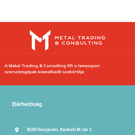
A Metal Trading & Consulting Kft a lemezipari
szerszámgépek kiemelkedő szakértője
Elérhetőség
8200 Veszprém, Radnóti M. tér 2