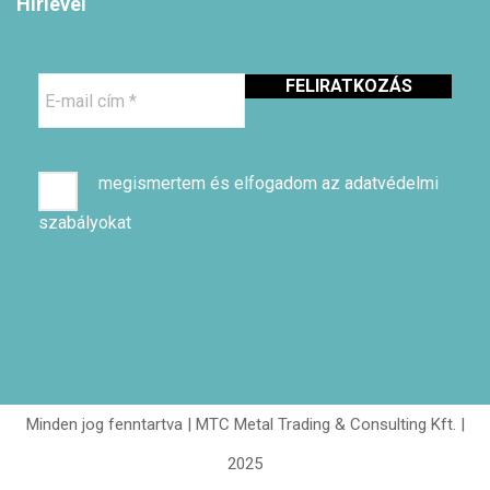
Hírlevél
E-
mail
cím
*
megismertem és elfogadom az adatvédelmi
szabályokat
Minden jog fenntartva | MTC Metal Trading & Consulting Kft. |
2025