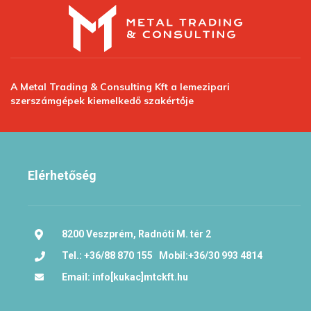
A Metal Trading & Consulting Kft a lemezipari
szerszámgépek kiemelkedő szakértője
Elérhetőség
8200 Veszprém, Radnóti M. tér 2
Tel.: +36/88 870 155 Mobil:+36/30 993 4814
Email: info[kukac]mtckft.hu