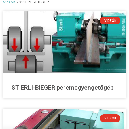
Videók
»
STIERLI-BIEGER
VIDEÓK
STIERLI-BIEGER peremegyengetőgép
Bemutatkozás
VIDEÓK
Termékeink