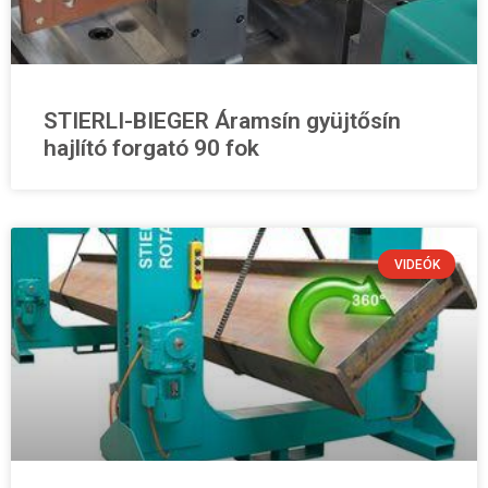
STIERLI-BIEGER Áramsín gyüjtősín
hajlító forgató 90 fok
VIDEÓK