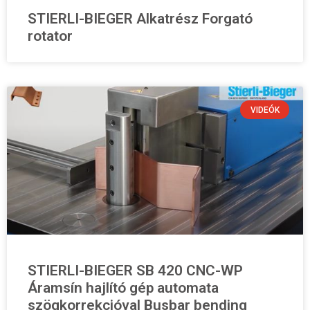
STIERLI-BIEGER Alkatrész Forgató
rotator
VIDEÓK
STIERLI-BIEGER SB 420 CNC-WP
Áramsín hajlító gép automata
szögkorrekcióval Busbar bending