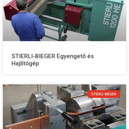
Használt gépek
Videók
Árajánlat
Tudástár
Hírek
Kapcsolat
STIERLI-BIEGER Egyengető és
Hajlítógép
STIERLI-BIEGER