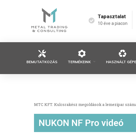
Tapasztalat
10 éve a piacon
BEMUTATKOZÁS
TERMÉKEINK
HASZNÁLT GÉP
MTC KFT. Kulcsrakész megoldások a lemezipar szám
NUKON NF Pro videó