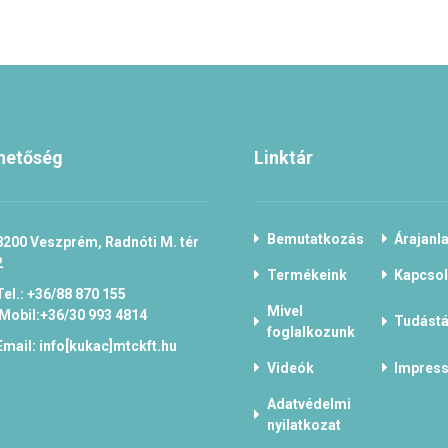
hetőség
Linktár
Bemutatkozás
Árajanla
8200 Veszprém, Radnóti M. tér
2
Termékeink
Kapcsol
Tel.: +36/88 870 155
Mivel
Mobil:+36/30 993 4814
Tudástá
foglalkozunk
Email: info[kukac]mtckft.hu
Videók
Impres
Adatvédelmi
nyilatkozat