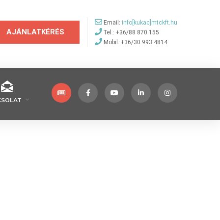
Email:
info[kukac]mtckft.hu
AJÁNLATKÉRÉS
Tel.: +36/88 870 155
Mobil.:+36/30 993 4814
CSOLAT