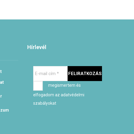
Hírlevél
E-
t
mail
cím
at
megismertem és
*
elfogadom az adatvédelmi
r
szabályokat
szum