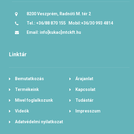
8200 Veszprém, Radnóti M. tér 2
Tel.: +36/88 870 155 Mobil:+36/30 993 4814
Email: info[kukac]mtckft.hu
Linktár
Bemutatkozás
Árajanlat
Termékeink
Kapcsolat
Mivel foglalkozunk
Tudástár
Videók
Impresszum
Adatvédelmi nyilatkozat