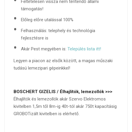
Feltételesen vissza nem térítendő állami
Árajánlat
támogatás!
Tudástár
Előleg előre utalással 100%
Hírek
Felhasználás: telephely és technológia
Kapcsolat
fejlesztésre is
Akár Pest megyében is:
Település lista itt!
Legyen a piacon az elsők között, a magas műszaki
tudású lemezipari gépeinkkel!
BOSCHERT GIZELIS / Élhajlítók, lemezollók >>>
Élhajlítók és lemezollók akár Szervo Elektromos
kivitelben 1,5m től 8m-ig 40t-tól akár 750t kapacításig
GROBOTizált kivitelben is elérhető.