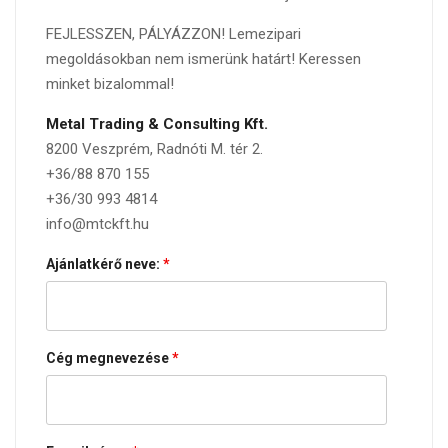
FEJLESSZEN, PÁLYÁZZON! Lemezipari
megoldásokban nem ismerünk határt! Keressen
minket bizalommal!
Metal Trading & Consulting Kft.
8200 Veszprém, Radnóti M. tér 2.
+36/88 870 155
+36/30 993 4814
info@mtckft.hu
Ajánlatkérő neve:
*
Cég megnevezése
*