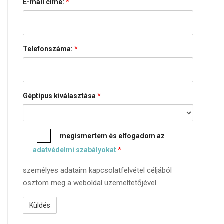
E-mail címe:
*
Telefonszáma:
*
Géptípus kiválasztása
*
megismertem és elfogadom az
*
adatvédelmi szabályokat
személyes adataim kapcsolatfelvétel céljából
osztom meg a weboldal üzemeltetőjével
recaptcha