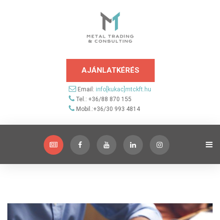
AJÁNLATKÉRÉS
Email:
info[kukac]mtckft.hu
Tel.: +36/88 870 155
Mobil.:+36/30 993 4814