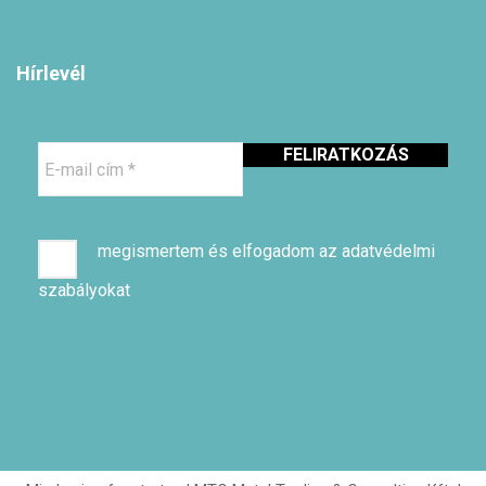
Hírlevél
E-
mail
cím
*
megismertem és elfogadom az adatvédelmi
szabályokat