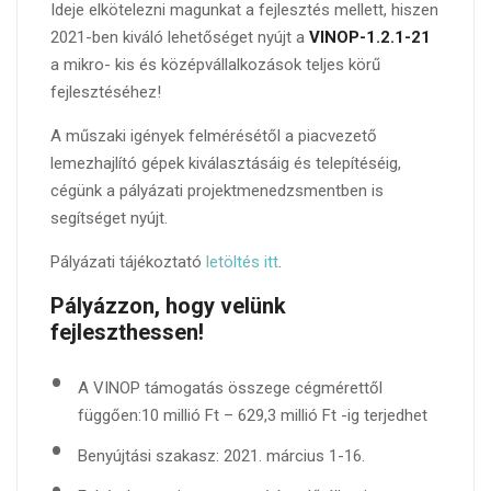
Ideje elkötelezni magunkat a fejlesztés mellett, hiszen
2021-ben kiváló lehetőséget nyújt a
VINOP-1.2.1-21
a mikro- kis és középvállalkozások teljes körű
fejlesztéséhez!
A műszaki igények felmérésétől a piacvezető
lemezhajlító gépek kiválasztásáig és telepítéséig,
cégünk a pályázati projektmenedzsmentben is
segítséget nyújt.
Pályázati tájékoztató
letöltés itt
.
Pályázzon, hogy velünk
fejleszthessen!
Bemutatkozás
A VINOP támogatás összege cégmérettől
Termékeink
függően:10 millió Ft – 629,3 millió Ft -ig terjedhet
Használt gépek
Benyújtási szakasz: 2021. március 1-16.
Videók