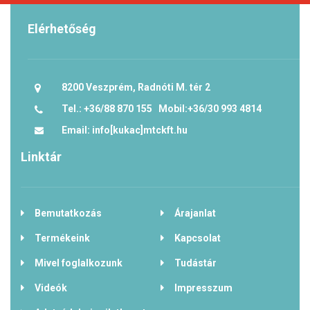
Elérhetőség
8200 Veszprém, Radnóti M. tér 2
Tel.: +36/88 870 155 Mobil:+36/30 993 4814
Email: info[kukac]mtckft.hu
Linktár
Bemutatkozás
Árajanlat
Termékeink
Kapcsolat
Mivel foglalkozunk
Tudástár
Videók
Impresszum