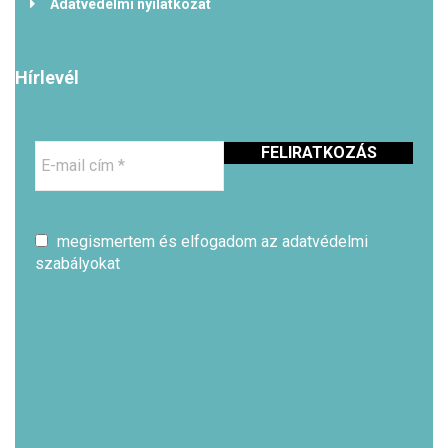
Adatvédelmi nyilatkozat
Hírlevél
E-
mail
cím
*
megismertem és elfogadom az adatvédelmi
szabályokat