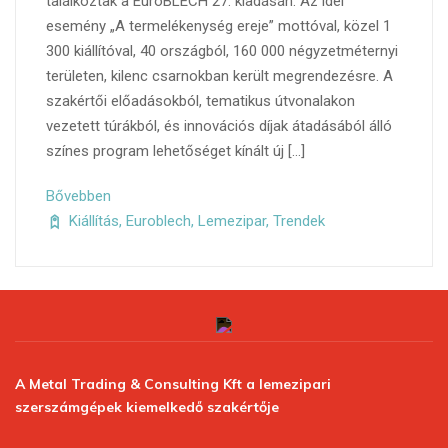
találkoztak a EuroBLECH 27. kiadásán. Az idei
esemény „A termelékenység ereje” mottóval, közel 1
300 kiállítóval, 40 országból, 160 000 négyzetméternyi
területen, kilenc csarnokban került megrendezésre. A
szakértői előadásokból, tematikus útvonalakon
vezetett túrákból, és innovációs díjak átadásából álló
színes program lehetőséget kínált új […]
Bővebben
Kiállítás
,
Euroblech
,
Lemezipar
,
Trendek
A Metal Trading & Consulting Kft a lemezipari
szerszámgépek kiemelkedő szakértője