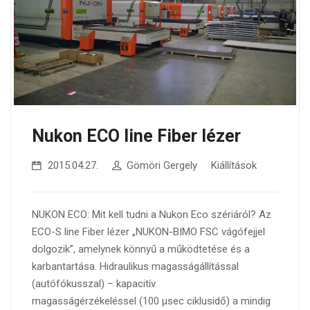
Nukon ECO line Fiber lézer
2015.04.27.
Gömöri Gergely
Kiállítások
NUKON ECO: Mit kell tudni a Nukon Eco szériáról? Az
ECO-S line Fiber lézer „NUKON-BIMO FSC vágófejjel
dolgozik”, amelynek könnyű a működtetése és a
karbantartása. Hidraulikus magasságállítással
(autófókusszal) – kapacitív
magasságérzékeléssel (100 μsec ciklusidő) a mindig