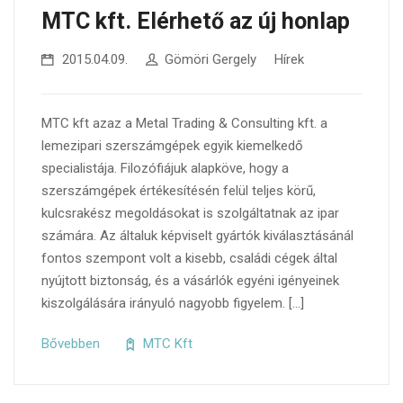
MTC kft. Elérhető az új honlap
2015.04.09.
Gömöri Gergely
Hírek
MTC kft azaz a Metal Trading & Consulting kft. a
lemezipari szerszámgépek egyik kiemelkedő
specialistája. Filozófiájuk alapköve, hogy a
szerszámgépek értékesítésén felül teljes körű,
kulcsrakész megoldásokat is szolgáltatnak az ipar
számára. Az általuk képviselt gyártók kiválasztásánál
fontos szempont volt a kisebb, családi cégek által
nyújtott biztonság, és a vásárlók egyéni igényeinek
kiszolgálására irányuló nagyobb figyelem. […]
Bővebben
MTC Kft