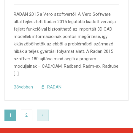
RADAN 2015 a Vero szoftvertől: A Vero Software
által fejlesztett Radan 2015 legutóbb kiadott verziója
fejlett funkcióival biztosítható az importált 3D CAD
modellek információinak pontos megőrzése, így
kiküszöbölhetők az ebből a problémából származó
hibák a teljes gyártási folyamat alatt. A Radan 2015
szoftver 180 újítása mind segíti a program
moduljainak – CAD/CAM, Radbend, Radm-ax, Radtube
[…]
Bővebben
RADAN
1
2