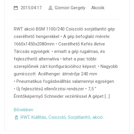
2015.04.17.
Gömöri Gergely
Akciók
RWT akció BSM 1100/240 Csiszoló sorjátlanító gép
cserélhető hengerekkel • A gép befoglaló mérete:
1660x1450x2080mm • Cserélhető Kefés illetve
Tárcsás egységek: • emiatt a gép rugalmas, és
fejleszthető alternatíva • lehet a piac többi
szereplőinek zárt konfigurációihoz képest. • Nagyobb
gumírozott Acélhenger: átmérője 240 mm
• Pneumatikus fogásbeállítás valamennyi egységen.
• Új fejlesztésű ellenőrzési rendszer • 7,5 ”
Érintőképernyő Schneider vezérléssel A gépet […]
Bővebben
RWT
,
Kiállítás
,
Csiszoló
,
Sorjátlanító
,
akció