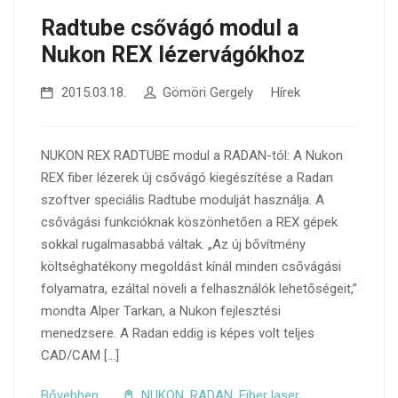
Radtube csővágó modul a
Nukon REX lézervágókhoz
2015.03.18.
Gömöri Gergely
Hírek
NUKON REX RADTUBE modul a RADAN-tól: A Nukon
REX fiber lézerek új csővágó kiegészítése a Radan
szoftver speciális Radtube modulját használja. A
csővágási funkcióknak köszönhetően a REX gépek
sokkal rugalmasabbá váltak. „Az új bővítmény
költséghatékony megoldást kínál minden csővágási
folyamatra, ezáltal növeli a felhasználók lehetőségeit,”
mondta Alper Tarkan, a Nukon fejlesztési
menedzsere. A Radan eddig is képes volt teljes
CAD/CAM […]
Bővebben
NUKON
,
RADAN
,
Fiber laser