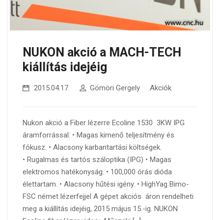
NUKON akció a MACH-TECH
kiállítás idejéig
2015.04.17.
Gömöri Gergely
Akciók
Nukon akció a Fiber lézerre Ecoline 1530 3KW IPG
áramforrással: • Magas kimenő teljesítmény és
fókusz. • Alacsony karbantartási költségek.
• Rugalmas és tartós száloptika (IPG) • Magas
elektromos hatékonyság. • 100,000 órás dióda
élettartam. • Alacsony hűtési igény. • HighYag Bimo-
FSC német lézerfejjel A gépet akciós áron rendelheti
meg a kiállítás idejéig, 2015 május 15.-ig. NUKON