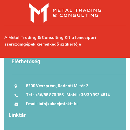
A Metal Trading & Consulting Kft a lemezipari
szerszámgépek kiemelkedő szakértője
Elérhetőség
8200 Veszprém, Radnóti M. tér 2
Tel.: +36/88 870 155 Mobil:+36/30 993 4814
Email: info[kukac]mtckft.hu
Linktár