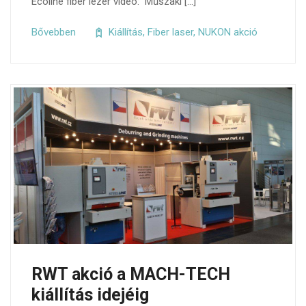
Ecoline fiber lézer video: Műszaki […]
Bővebben
Kiállítás
,
Fiber laser
,
NUKON akció
RWT akció a MACH-TECH
kiállítás idejéig