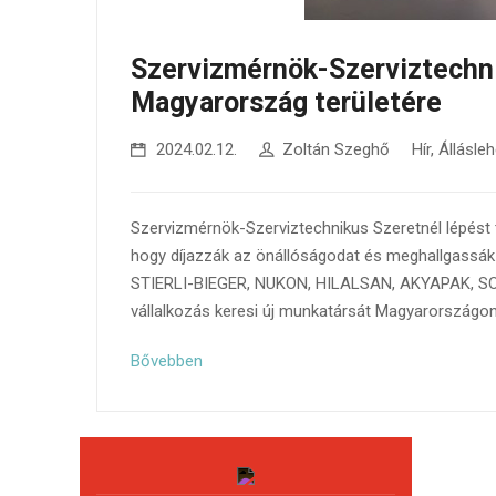
Szervizmérnök-Szerviztechn
Magyarország területére
2024.02.12.
Zoltán Szeghő
Hír
,
Állásle
Szervizmérnök-Szerviztechnikus Szeretnél lépést ta
hogy díjazzák az önállóságodat és meghallgassá
STIERLI-BIEGER, NUKON, HILALSAN, AKYAPAK, SOCO
vállalkozás keresi új munkatársát Magyarországon
Bővebben