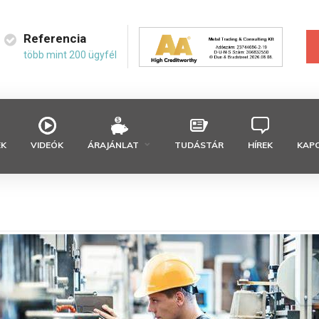
Referencia
több mint 200 ügyfél
EK
VIDEÓK
ÁRAJÁNLAT
TUDÁSTÁR
HÍREK
KAP