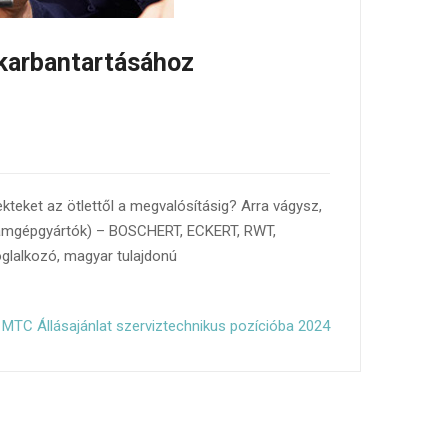
karbantartásához
ekteket az ötlettől a megvalósításig? Arra vágysz,
zámgépgyártók) – BOSCHERT, ECKERT, RWT,
lalkozó, magyar tulajdonú
MTC Állásajánlat szerviztechnikus pozícióba 2024