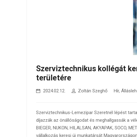
Szerviztechnikus kollégát k
területére
2024.02.12.
Zoltán Szeghő
Hír
,
Állásle
Szerviztechnikus-Lemezipar Szeretnél lépést tartan
díjazzák az önállóságodat és meghallgassák a v
BIEGER, NUKON, HILALSAN, AKYAPAK, SOCO, METALI
vállalkozás keresi új munkatársát Magyarországon