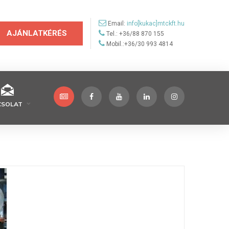
Email:
info[kukac]mtckft.hu
AJÁNLATKÉRÉS
Tel.: +36/88 870 155
Mobil.:+36/30 993 4814
CSOLAT