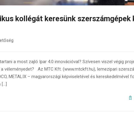
ikus kollégát keresünk szerszámgépek 
hetőség
rtani a most zajló Ipar 4.0 innovációval? Szívesen viszel végig proj
k a véleményedet? Az MTC Kft. (www.mtckft.hu), lemezipari szers
, METALIX – magyarországi képviseletével és kereskedelmével fog
 […]