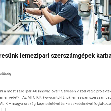
eresünk lemezipari szerszámgépek kar
hetőség
i a most zajló Ipar 4.0 innovációval? Szívesen viszel végig projekte
éleményedet? Az MTC Kft. (www.mtckft.hu), lemezipari szerszámgé
X – magyarországi képviseletével és kereskedelmével foglalkozó,
 […]