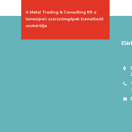
A Metal Trading & Consulting Kft a
lemezipari szerszámgépek kiemelkedő
szakértője
Elér