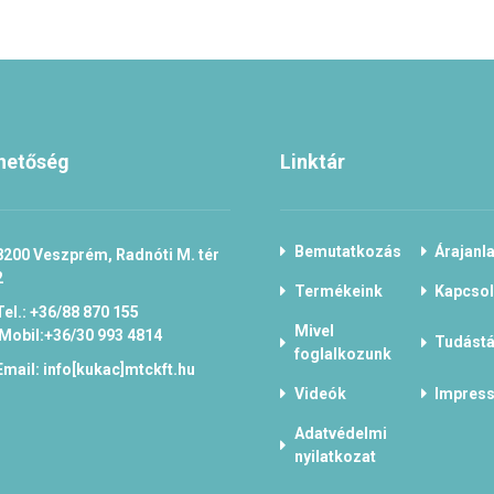
hetőség
Linktár
Bemutatkozás
Árajanla
8200 Veszprém, Radnóti M. tér
2
Termékeink
Kapcsol
Tel.: +36/88 870 155
Mivel
Mobil:+36/30 993 4814
Tudástá
foglalkozunk
Email: info[kukac]mtckft.hu
Videók
Impres
Adatvédelmi
nyilatkozat