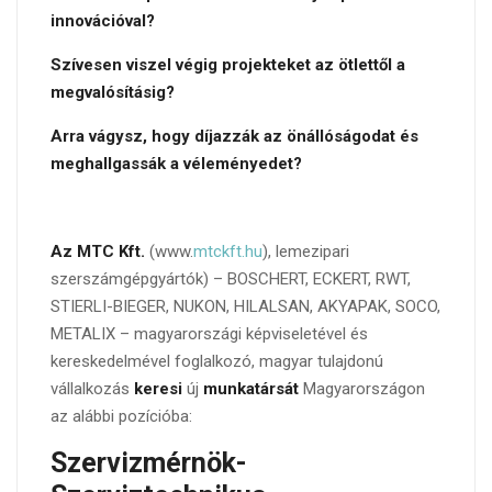
innovációval?
Szívesen viszel végig projekteket az ötlettől a
megvalósításig?
Arra vágysz, hogy díjazzák az önállóságodat és
meghallgassák a véleményedet?
Az MTC Kft.
(www.
mtckft.hu
), lemezipari
szerszámgépgyártók) – BOSCHERT, ECKERT, RWT,
STIERLI-BIEGER, NUKON, HILALSAN, AKYAPAK, SOCO,
METALIX – magyarországi képviseletével és
kereskedelmével foglalkozó, magyar tulajdonú
vállalkozás
keresi
új
munkatársát
Magyarországon
az alábbi pozícióba:
Szervizmérnök-