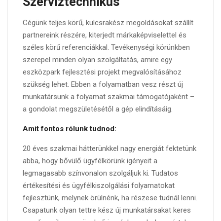
Szerviztechnikus
Cégünk teljes körű, kulcsrakész megoldásokat szállít
partnereink részére, kiterjedt márkaképviselettel és
széles körű referenciákkal. Tevékenységi körünkben
szerepel minden olyan szolgáltatás, amire egy
eszközpark fejlesztési projekt megvalósításához
szükség lehet. Ebben a folyamatban vesz részt új
munkatársunk a folyamat szakmai támogatójaként –
a gondolat megszületésétől a gép elindításáig.
Amit fontos rólunk tudnod:
20 éves szakmai hátterünkkel nagy energiát fektetünk
abba, hogy bővülő ügyfélkörünk igényeit a
legmagasabb színvonalon szolgáljuk ki. Tudatos
értékesítési és ügyfélkiszolgálási folyamatokat
fejlesztünk, melynek örülnénk, ha részese tudnál lenni.
Csapatunk olyan tettre kész új munkatársakat keres