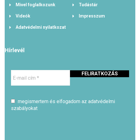
Mivel foglalkozunk
Tudástár
Videók
Impresszum
Adatvédelmi nyilatkozat
Hírlevél
E-
mail
cím
*
megismertem és elfogadom az adatvédelmi
szabályokat