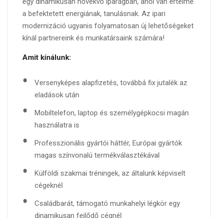
egy dinamikusan növekvő iparágban, ahol van értelme
a befektetett energiának, tanulásnak. Az ipari
modernizáció ugyanis folyamatosan új lehetőségeket
kínál partnereink és munkatársaink számára!
Amit kínálunk:
Versenyképes alapfizetés, továbbá fix jutalék az
eladások után
Mobiltelefon, laptop és személygépkocsi magán
használatra is
Professzionális gyártói háttér, Európai gyártók
magas színvonalú termékválasztékával
Külföldi szakmai tréningek, az általunk képviselt
cégeknél
Családbarát, támogató munkahelyi légkör egy
dinamikusan fejlődő cégnél