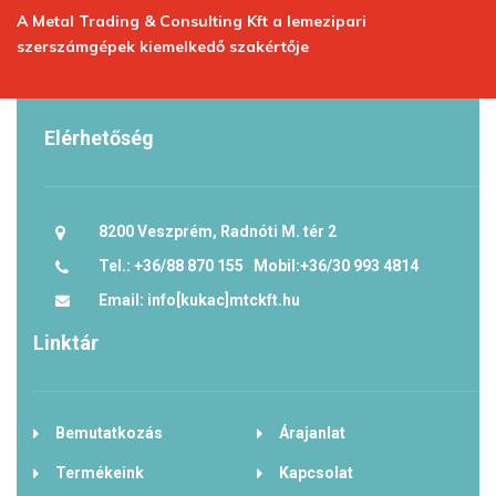
A Metal Trading & Consulting Kft a lemezipari
szerszámgépek kiemelkedő szakértője
Elérhetőség
8200 Veszprém, Radnóti M. tér 2
Tel.: +36/88 870 155 Mobil:+36/30 993 4814
Email: info[kukac]mtckft.hu
Linktár
Bemutatkozás
Árajanlat
Termékeink
Kapcsolat