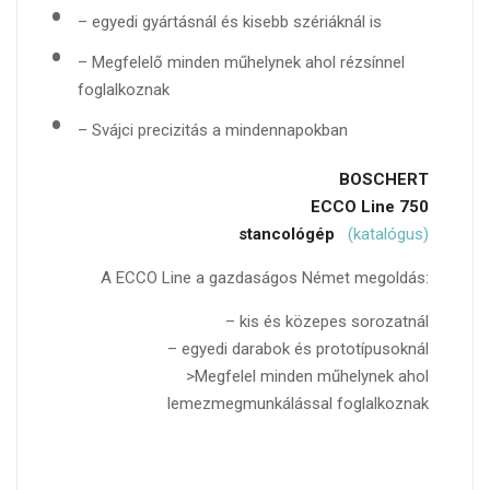
– egyedi gyártásnál és kisebb szériáknál is
– Megfelelő minden műhelynek ahol rézsínnel
foglalkoznak
– Svájci precizitás a mindennapokban
BOSCHERT
ECCO Line 750
stancológép
(katalógus)
A ECCO Line a gazdaságos Német megoldás:
– kis és közepes sorozatnál
– egyedi darabok és prototípusoknál
>Megfelel minden műhelynek ahol
lemezmegmunkálással foglalkoznak