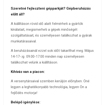
Szeretné fejleszteni gépparkját? Gépberuházás
előtt áll?
A kiállításon rövid idő alatt felmérheti a gyártók
kínálatait, megismerheti a gépek minőségét
szolgáltatásait, és személyesen találkozhat a gyárak
munkatárasaival.
A beruházásainál ezzel sok időt takaríthat meg. Május
14-17-.ig 09.00-17.00 minden nap személyesen
találkozhat velünk a kiállításon.
Kihívás van a piacon:
A versenytársaival szemben kerüljön előnyben. Öné
legyen a leghatékonyabb technológia, legyen Ön a
fejlődés motorja!
Belépő igénylése: