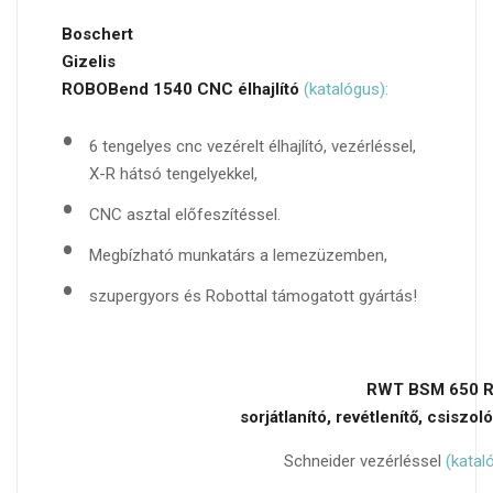
Boschert
Gizelis
ROBOBend 1540 CNC élhajlító
(katalógus):
6 tengelyes cnc vezérelt élhajlító, vezérléssel,
X-R hátsó tengelyekkel,
CNC asztal előfeszítéssel.
Megbízható munkatárs a lemezüzemben,
szupergyors és Robottal támogatott gyártás!
RWT BSM 650 
sorjátlanító, revétlenítő, csiszo
Schneider vezérléssel
(katal