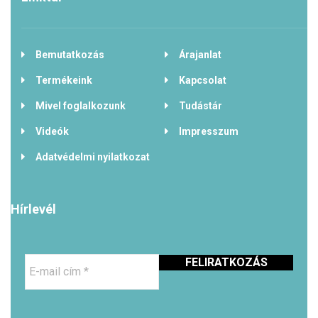
Bemutatkozás
Árajanlat
Termékeink
Kapcsolat
Mivel foglalkozunk
Tudástár
Videók
Impresszum
Adatvédelmi nyilatkozat
Hírlevél
E-
mail
cím
*