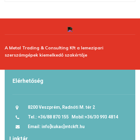
A Metal Trading & Consulting Kft a lemezipari
szerszámgépek kiemelkedő szakértője
Elérhetőség
8200 Veszprém, Radnóti M. tér 2
Tel.: +36/88 870 155 Mobil:+36/30 993 4814
Email: info[kukac]mtckft.hu
Linktár