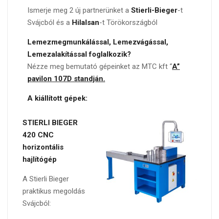
Ismerje meg 2 új partnerünket a
Stierli-Bieger
-t
Svájcból és a
Hilalsan
-t Törökországból
Lemezmegmunkálással, Lemezvágással,
Lemezalakítással foglalkozik?
Nézze meg bemutató gépeinket az MTC kft “
A”
pavilon 107D standján.
A kiállított gépek:
STIERLI BIEGER
420 CNC
horizontális
hajlítógép
A Stierli Bieger
praktikus megoldás
Svájcból: