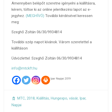
Amennyiben belépőt szeretne igényelni a kiállításra,
kérem, töltse ki az online jelentkezési lapot az e-
jegyhez.
(MEGHÍVÓ)
További kérdésével keressen
meg:
Szeghő Zoltán 06/30/9934814
További szép napot kívánok. Várom szeretettel a
kiállításon
Üdvözlettel: Szeghő Zoltán 06/30/9934814
info@mtckft.hu
Ipar Napjai 2019
MTC
,
2018
,
Kiállítás
,
Hungexpo
,
vásár
,
Ipar
,
Napjai