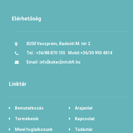
Elérhetőség
8200 Veszprém, Radnóti M. tér 2
Tel.: +36/88 870 155 Mobil:+36/30 993 4814
Email: info[kukac]mtckft.hu
Linktár
Bemutatkozás
Árajanlat
Termékeink
Kapcsolat
Mivel foglalkozunk
Tudástár