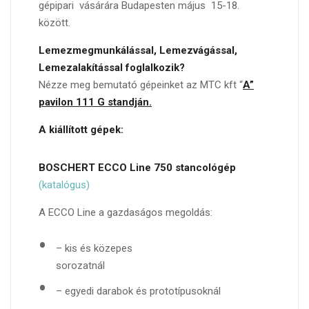
gépipari vásárára Budapesten május 15-18.
között.
Lemezmegmunkálással, Lemezvágással,
Bemutatkozás
Lemezalakítással foglalkozik?
Termékeink
Nézze meg bemutató gépeinket az MTC kft “
A”
Használt gépek
pavilon 111 G standján.
Videók
A kiállított gépek:
Árajánlat
BOSCHERT ECCO Line 750 stancológép
Tudástár
(katalógus)
Hírek
A ECCO Line a gazdaságos megoldás:
Kapcsolat
– kis és közepes
sorozatnál
– egyedi darabok és prototípusoknál