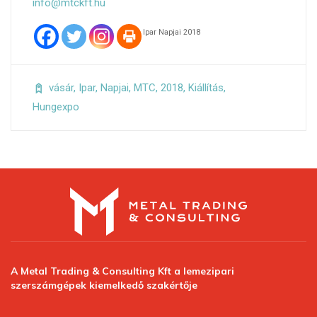
info@mtckft.hu
Ipar Napjai 2018
vásár
,
Ipar
,
Napjai
,
MTC
,
2018
,
Kiállítás
,
Hungexpo
A Metal Trading & Consulting Kft a lemezipari
szerszámgépek kiemelkedő szakértője