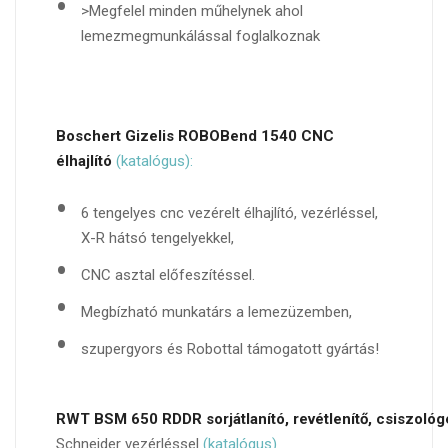
>Megfelel minden műhelynek ahol
lemezmegmunkálással foglalkoznak
Boschert Gizelis ROBOBend 1540 CNC
élhajlító
(katalógus):
6 tengelyes cnc vezérelt élhajlító, vezérléssel,
X-R hátsó tengelyekkel,
CNC asztal előfeszítéssel.
Megbízható munkatárs a lemezüzemben,
szupergyors és Robottal támogatott gyártás!
RWT BSM 650 RDDR sorjátlanító, revétlenítő, csiszoló
Schneider vezérléssel
(katalógus)