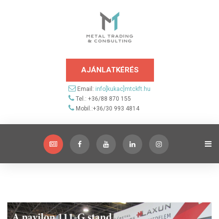
AJÁNLATKÉRÉS
Email:
info[kukac]mtckft.hu
Tel.: +36/88 870 155
Mobil.:+36/30 993 4814