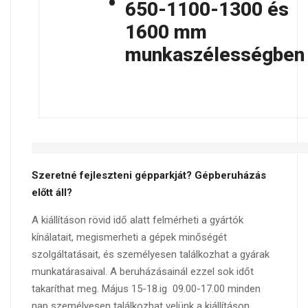
650-1100-1300 és
1600 mm
munkaszélességben
Szeretné fejleszteni gépparkját? Gépberuházás
előtt áll?
A kiállításon rövid idő alatt felmérheti a gyártók
kínálatait, megismerheti a gépek minőségét
szolgáltatásait, és személyesen találkozhat a gyárak
munkatárasaival. A beruházásainál ezzel sok időt
takaríthat meg. Május 15-18.ig 09.00-17.00 minden
nap személyesen találkozhat velünk a kiállításon.