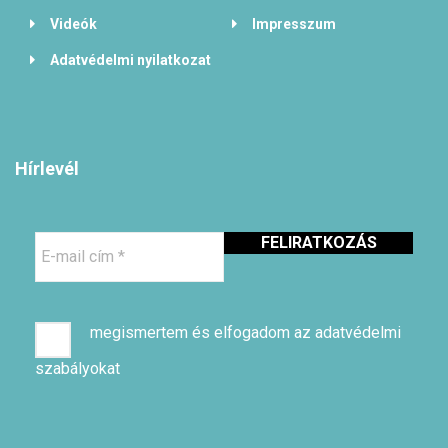
Videók
Impresszum
Adatvédelmi nyilatkozat
Hírlevél
E-
mail
cím
*
megismertem és elfogadom az adatvédelmi
szabályokat