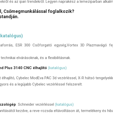
sekről és az ipari trendekről. Legyen naprakész a lemeziparban alkal
, Csőmegmunkálással foglalkozik?
standján.
(katalógus)
maforrás, ESR 300 Csőforgató egység,Vortex 3D Plazmavágó fe
technikai elvárásoknak, és a flexibilitásnak.
nd Plus 3140 CNC élhajlító
(katalógus):
t élhajlító, Cybelec ModEva PAC 3d vezérléssel, X-R hátsó tengelyekk
rs és a legújabb Cybelec vezérléssel felszerelt.
siszológép
Schneider vezérléssel
(katalógus)
tlanításától kezdve, a reve-rozsda eltávolításon át, termelékeny és h