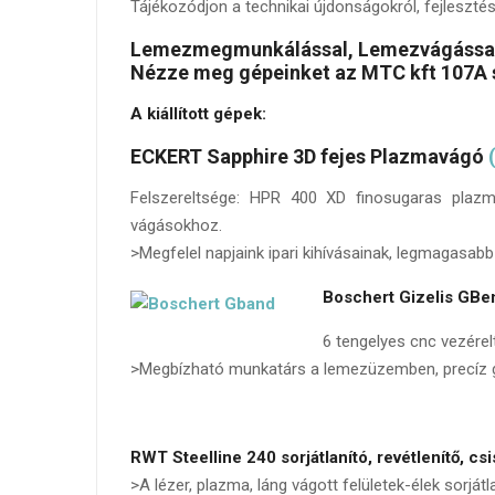
Tájékozódjon a technikai újdonságokról, fejleszté
Lemezmegmunkálással, Lemezvágással
Nézze meg gépeinket az MTC kft 107A 
A kiállított gépek:
ECKERT Sapphire 3D fejes Plazmavágó
Felszereltsége: HPR 400 XD finosugaras plaz
vágásokhoz.
>Megfelel napjaink ipari kihívásainak, legmagasabb 
Boschert Gizelis GBe
6 tengelyes cnc vezérel
>Megbízható munkatárs a lemezüzemben, precíz gyo
RWT Steelline 240 sorjátlanító, revétlenítő, c
>A lézer, plazma, láng vágott felületek-élek sorjá