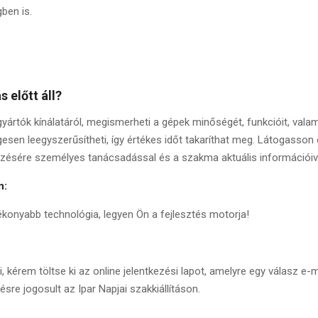
ben is.
 előtt áll?
a gyártók kínálatáról, megismerheti a gépek minőségét, funkcióit, val
sen leegyszerűsítheti, így értékes időt takaríthat meg. Látogasson el 
kezésére személyes tanácsadással és a szakma aktuális információiv
n:
ékonyabb technológia, legyen Ön a fejlesztés motorja!
i, kérem töltse ki az online jelentkezési lapot, amelyre egy válasz e-
sre jogosult az Ipar Napjai szakkiállításon.