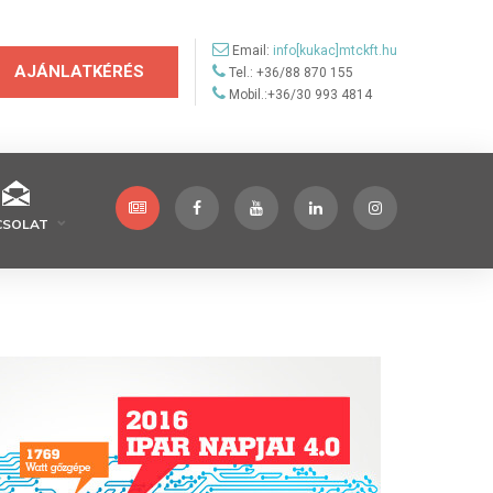
Email:
info[kukac]mtckft.hu
AJÁNLATKÉRÉS
Tel.: +36/88 870 155
Mobil.:+36/30 993 4814
CSOLAT