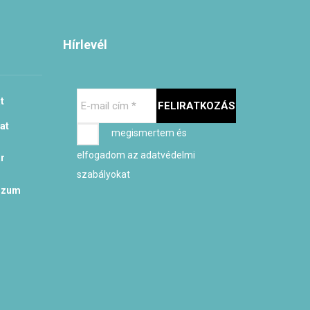
Hírlevél
E-
t
mail
cím
at
megismertem és
*
elfogadom az adatvédelmi
r
szabályokat
szum