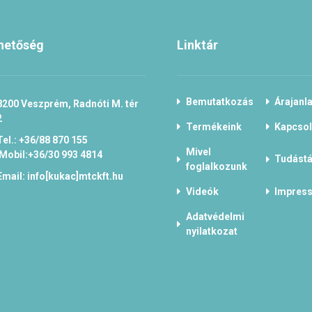
hetőség
Linktár
Bemutatkozás
Árajanla
8200 Veszprém, Radnóti M. tér
2
Termékeink
Kapcsol
Tel.: +36/88 870 155
Mivel
Mobil:+36/30 993 4814
Tudástá
foglalkozunk
Email: info[kukac]mtckft.hu
Videók
Impres
Adatvédelmi
nyilatkozat