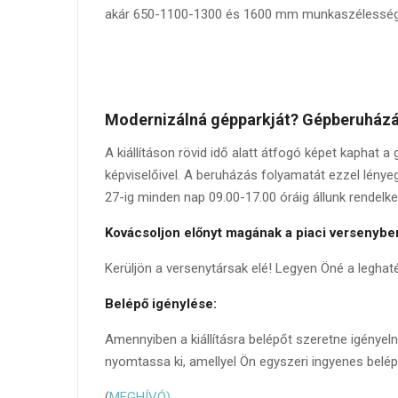
akár 650-1100-1300 és 1600 mm munkaszélesség
Modernizálná gépparkját? Gépberuházás
A kiállításon rövid idő alatt átfogó képet kaphat 
képviselőivel. A beruházás folyamatát ezzel lényege
27-ig minden nap 09.00-17.00 óráig állunk rendel
Kovácsoljon előnyt magának a piaci versenybe
Kerüljön a versenytársak elé! Legyen Öné a leghat
Belépő igénylése:
Amennyiben a kiállításra belépőt szeretne igényeln
nyomtassa ki, amellyel Ön egyszeri ingyenes belépé
(
MEGHÍVÓ)