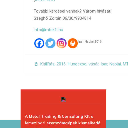
További kérdései vannak? Várom hívását!
Szeghő Zoltán 06/30/9934814
info@mtckft.hu
Ipar Napjai 2016
Kiállítás
,
2016
,
Hungexpo
,
vásár
,
Ipar
,
Napjai
,
M
A Metal Trading & Consulting Kft a
lemezipari szerszámgépek kiemelkedő