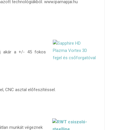
mazott technológiákból. www.iparnapjai.hu
j akár a +/- 45 fokos
el, CNC asztal előfeszítéssel.
ibátlan munkát végeznek