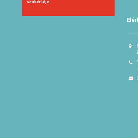
szakértője
Elér